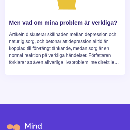
Men vad om mina problem är verkliga?
Artikeln diskuterar skillnaden mellan depression och
naturlig sorg, och betonar att depression alltid är
kopplad till förvrängt tänkande, medan sorg är en
normal reaktion på verkliga händelser. Författaren
förklarar att även allvarliga livsproblem inte direkt leder
till depression, utan påverkar vårt känslomässiga
tillstånd genom filtret av våra tankar. Det betonas att
förståelse och korrigering av förvrängda tankar kan
hjälpa betydligt i hanteringen av depression, genom
att separera den från naturlig sorg orsakad av
livsomständigheter.