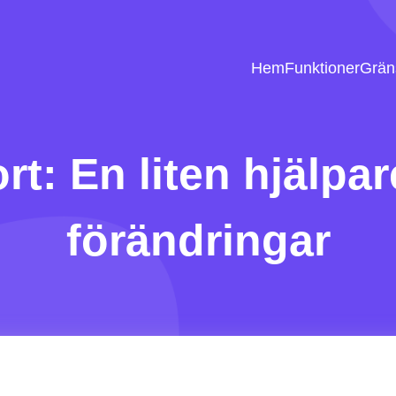
Hem
Funktioner
Gräns
t: En liten hjälpar
förändringar