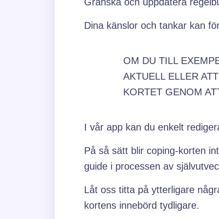
Granska och uppdatera regelbu
Dina känslor och tankar kan för
OM DU TILL EXEMP
AKTUELL ELLER AT
KORTET GENOM ATT
I vår app kan du enkelt redigera
På så sätt blir coping-korten i
guide i processen av självutvec
Låt oss titta på ytterligare nå
kortens innebörd tydligare.