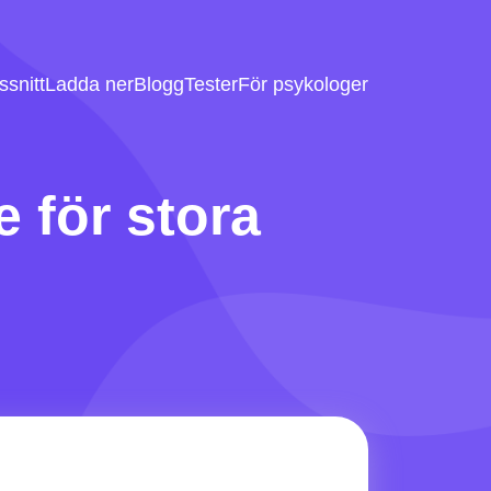
snitt
Ladda ner
Blogg
Tester
För psykologer
e för stora