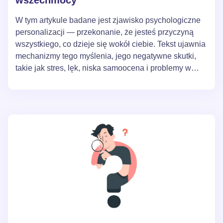
wszechmocy
W tym artykule badane jest zjawisko psychologiczne
personalizacji — przekonanie, że jesteś przyczyną
wszystkiego, co dzieje się wokół ciebie. Tekst ujawnia
mechanizmy tego myślenia, jego negatywne skutki,
takie jak stres, lęk, niska samoocena i problemy w
relacjach. Analizowane są również przyczyny
powstawania takiego przekonania, począwszy od
dzieciństwa i wpływu norm kulturowych. Na koniec
przedstawiono zalecenia dotyczące przezwyciężania
personalizacji i uwalniania się od poczucia
nieuzasadnionej winy.