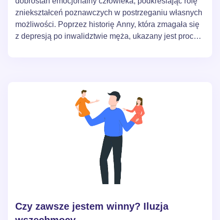
dobrostan emocjonalny człowieka, podkreślając rolę
zniekształceń poznawczych w postrzeganiu własnych
możliwości. Poprzez historię Anny, która zmagała się
z depresją po inwalidztwie męża, ukazany jest proces
emocjonalnej odbudowy za pomocą terapii
poznawczo-behawioralnej i przewartościowania
życiowych priorytetów. Artykuł kończy się refleksją na
temat znaczenia skupienia się na możliwościach, a
nie ograniczeniach, zachęcając czytelników do
ponownego przemyślenia swoich poglądów na temat
szczęścia i samorealizacji.
Czy zawsze jestem winny? Iluzja