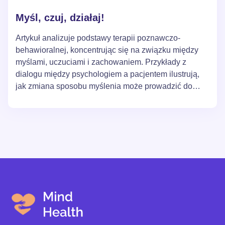
Myśl, czuj, działaj!
Artykuł analizuje podstawy terapii poznawczo-
behawioralnej, koncentrując się na związku między
myślami, uczuciami i zachowaniem. Przykłady z
dialogu między psychologiem a pacjentem ilustrują,
jak zmiana sposobu myślenia może prowadzić do
pozytywnych zmian w stanie emocjonalnym i
zachowaniu. Artykuł obiecuje również zaproponować
strategie przerwania błędnego koła negatywnych
myśli i uczuć.