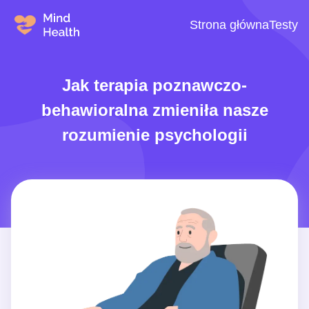
Strona główna
Testy
Jak terapia poznawczo-
behawioralna zmieniła nasze
rozumienie psychologii