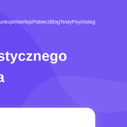
unkcje
Interfejs
Pobierz
Blog
Testy
Psycholog
istycznego
a