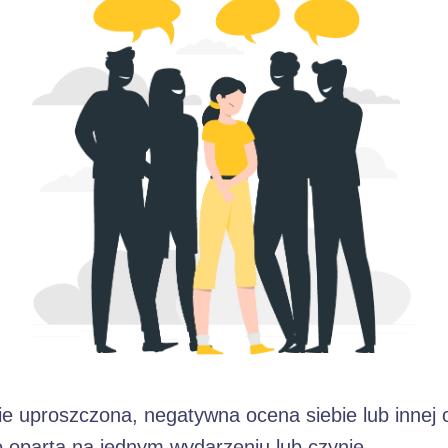
ie uproszczona, negatywna ocena siebie lub innej
o oparta na jednym wydarzeniu lub czynie.