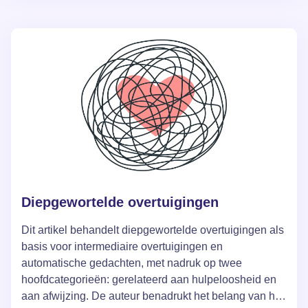
haar depressie en verlies van levenszin aanpakte
door samen te werken met een psycholoog.
Uiteindelijk realiseert Olga zich haar onveranderlijke
persoonlijke waarde en het belang van kleine
overwinningen, wat haar helpt haar zelfvertrouwen te
herstellen en haar emotionele toestand te verbeteren,
ondanks fysieke pijn.
Diepgewortelde overtuigingen
Dit artikel behandelt diepgewortelde overtuigingen als
basis voor intermediaire overtuigingen en
automatische gedachten, met nadruk op twee
hoofdcategorieën: gerelateerd aan hulpeloosheid en
aan afwijzing. De auteur benadrukt het belang van het