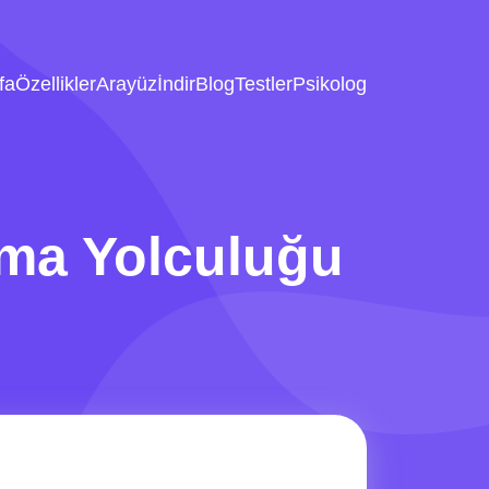
fa
Özellikler
Arayüz
İndir
Blog
Testler
Psikolog
ama Yolculuğu