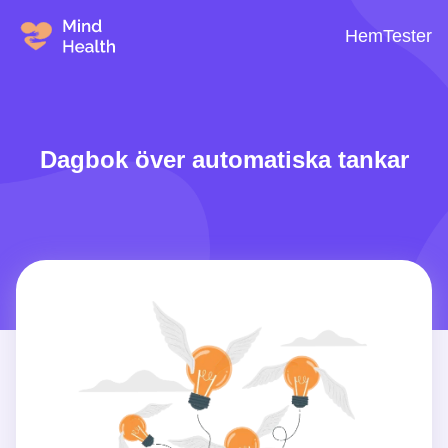
Hem
Tester
Dagbok över automatiska tankar