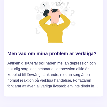
Men vad om mina problem är verkliga?
Artikeln diskuterar skillnaden mellan depression och
naturlig sorg, och betonar att depression alltid är
kopplad till förvrängt tänkande, medan sorg är en
normal reaktion på verkliga händelser. Författaren
förklarar att även allvarliga livsproblem inte direkt leder
till depression, utan påverkar vårt känslomässiga
tillstånd genom filtret av våra tankar. Det betonas att
förståelse och korrigering av förvrängda tankar kan