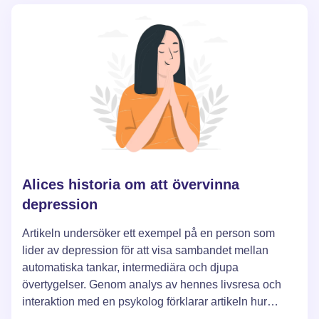
hjälpa betydligt i hanteringen av depression, genom
att separera den från naturlig sorg orsakad av
livsomständigheter.
Alices historia om att övervinna
depression
Artikeln undersöker ett exempel på en person som
lider av depression för att visa sambandet mellan
automatiska tankar, intermediära och djupa
övertygelser. Genom analys av hennes livsresa och
interaktion med en psykolog förklarar artikeln hur
dessa tankemönster formas och hur de kan förändras