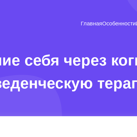
Главная
Особенности
ие себя через ког
веденческую тера