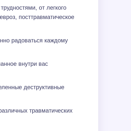
рудностями, от легкого
невроз, посттравматическое
енно радоваться каждому
нанное внутри вас
еленные деструктивные
 различных травматических