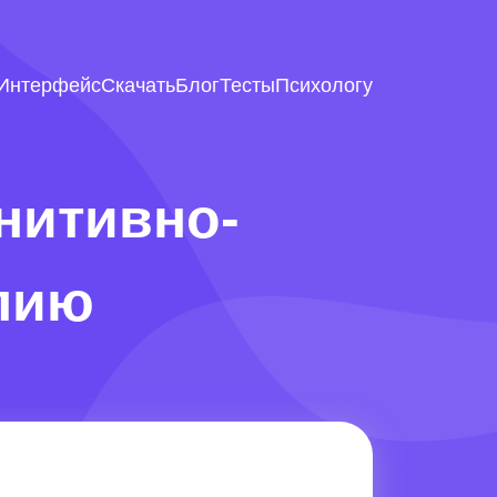
Интерфейс
Скачать
Блог
Тесты
Психологу
нитивно-
пию