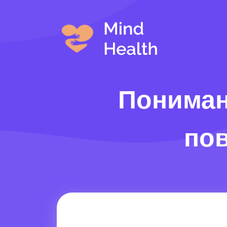
Пониман
по