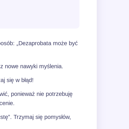
sposób: „Dezaprobata może być
sz nowe nawyki myślenia.
j się w błąd!
twić, ponieważ nie potrzebuję
cenie.
istę”. Trzymaj się pomysłów,