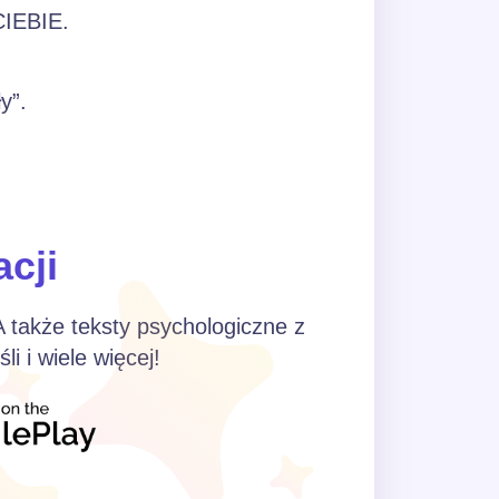
IEBIE.
y”.
acji
 A także teksty psychologiczne z
i i wiele więcej!