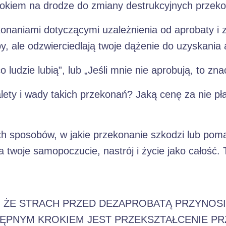
kiem na drodze do zmiany destrukcyjnych przekonań
onaniami dotyczącymi uzależnienia od aprobaty i 
, ale odzwierciedlają twoje dążenie do uzyskania 
 ludzie lubią”, lub „Jeśli mnie nie aprobują, to zna
alety i wady takich przekonań? Jaką cenę za nie pł
h sposobów, w jakie przekonanie szkodzi lub pomag
a twoje samopoczucie, nastrój i życie jako całość
, ŻE STRACH PRZED DEZAPROBATĄ PRZYNOSI
TĘPNYM KROKIEM JEST PRZEKSZTAŁCENIE PR