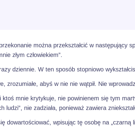
 przekonanie można przekształcić w następujący 
 mnie złym człowiekiem”.
 razy dziennie. W ten sposób stopniowo wykształci
 zrozumiałe, abyś w nie nie wątpił. Nie wprowadza
li ktoś mnie krytykuje, nie powinienem się tym mar
h ludzi”, nie zadziała, ponieważ zawiera zniekształ
ię dowartościować, wpisując tę osobę na „czarną l