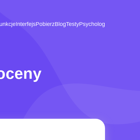
unkcje
Interfejs
Pobierz
Blog
Testy
Psycholog
oceny