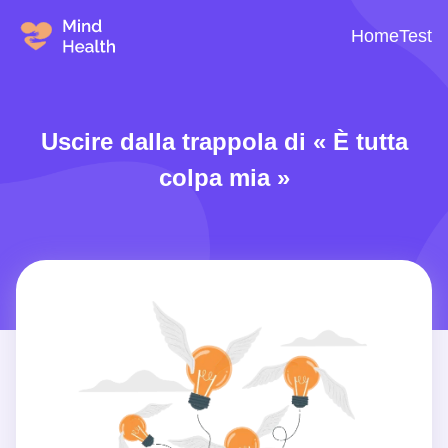
Home
Test
Uscire dalla trappola di « È tutta
colpa mia »