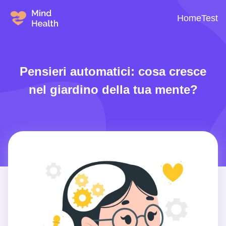
Home
Test
Pensieri automatici: cosa cresce
nel giardino della tua mente?