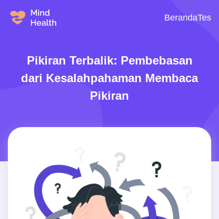
Beranda
Tes
Pikiran Terbalik: Pembebasan
dari Kesalahpahaman Membaca
Pikiran