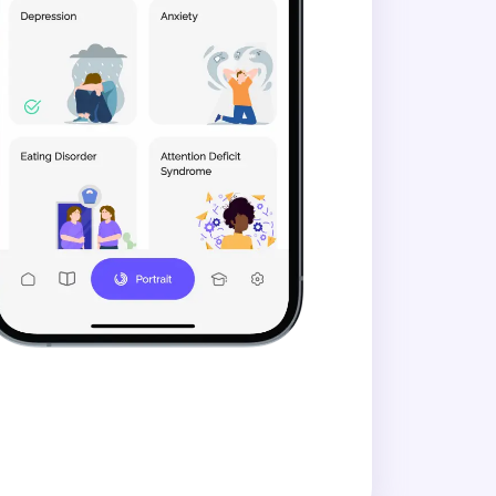
notont arbete?
 de talar direkt till dig?