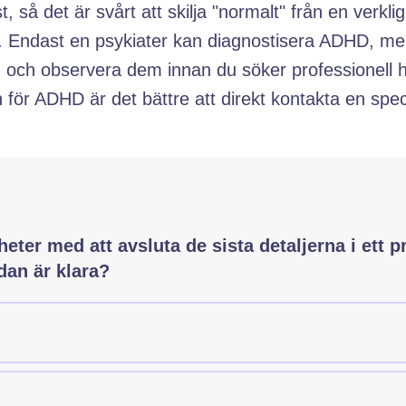
, så det är svårt att skilja "normalt" från en verklig
. Endast en psykiater kan diagnostisera ADHD, men 
 observera dem innan du söker professionell hjäl
n för ADHD är det bättre att direkt kontakta en spe
ed att avsluta de sista detaljerna i ett projekt n
heter med att avsluta de sista detaljerna i ett 
an är klara?