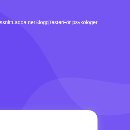
snitt
Ladda ner
Blogg
Tester
För psykologer