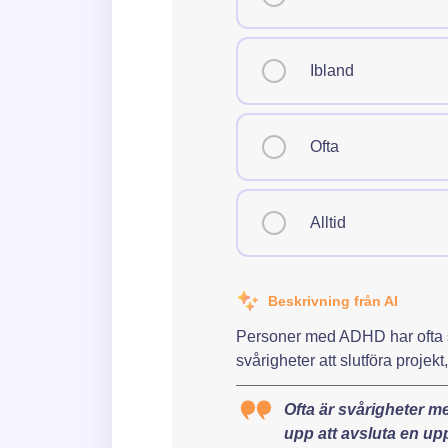
Alltid
Hur ofta har du svårt att hål
Ibland
Aldrig
Sällan
Ofta
Ibland
Alltid
Ofta
Alltid
Beskrivning från AI
Hur ofta har du problem med
Personer med ADHD har ofta sv
Aldrig
svårigheter att slutföra proje
Sällan
Ofta är svårigheter me
Ibland
upp att avsluta en uppg