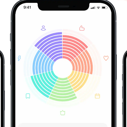
ktiv och tvungen att göra saker, som om du drivs 
du arbetar med en tråkig eller komplicerad uppgift?