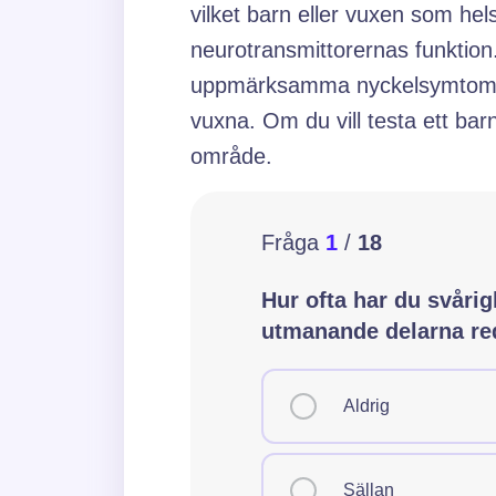
vilket barn eller vuxen som helst
neurotransmittorernas funktion
uppmärksamma nyckelsymtom och
vuxna. Om du vill testa ett bar
område.
Frågor i testet:
Fråga
1
/
18
Hur ofta har du svårigheter m
Hur ofta har du svårig
redan är klara?
utmanande delarna red
Aldrig
Sällan
Aldrig
Ibland
Ofta
Sällan