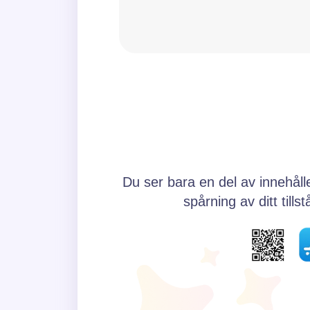
Ofta
Alltid
När du har en uppgift som krä
Aldrig
Sällan
Ibland
Ofta
Du ser bara en del av innehåll
spårning av ditt til
Alltid
Hur ofta skruvar du på dig ell
Aldrig
Sällan