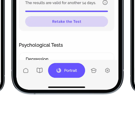
ålla uppmärksamheten när du utför tråkigt eller mo
entrera dig på vad människor säger till dig, även när