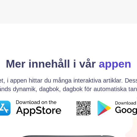
ver mycket tankearbete, hur ofta undviker eller sk
Mer innehåll i vår
appen
et, i appen hittar du många interaktiva artiklar. D
lstånds dynamik, dagbok, dagbok för automatiska t
er rör händer och fötter i onödan när du måste sitta