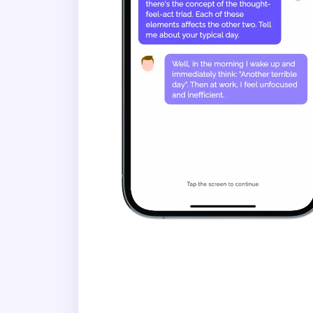
Sällan
Ibland
Ofta
Alltid
Hur ofta har du svårt att beh
Aldrig
Sällan
Ibland
Ofta
Alltid
Hur ofta har du svårt att konc
Aldrig