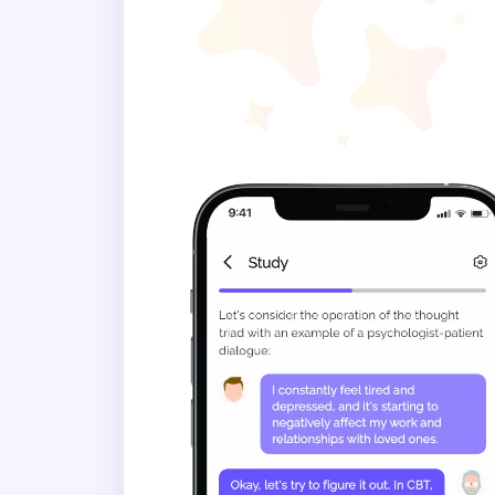
Ibland
Ofta
Alltid
Hur ofta känner du dig övera
Aldrig
Sällan
Ibland
Ofta
Alltid
Hur ofta gör du slarvfel när 
Aldrig