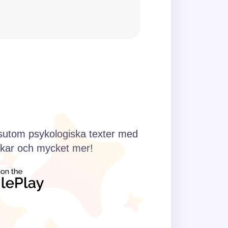
juter du upp att börja?
essutom psykologiska texter med
ankar och mycket mer!
 stilla under längre tid?