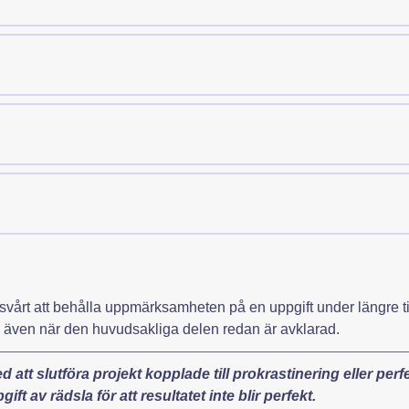
la ordning när du utför en uppgift som kräver organi
 att komma ihåg bokade möten eller åtaganden?
årt att behålla uppmärksamheten på en uppgift under längre tid.
kt, även när den huvudsakliga delen redan är avklarad.
d att slutföra projekt kopplade till prokrastinering eller pe
ift av rädsla för att resultatet inte blir perfekt.