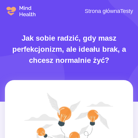
Strona główna
Testy
Jak sobie radzić, gdy masz
perfekcjonizm, ale ideału brak, a
chcesz normalnie żyć?