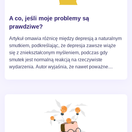
A co, jeśli moje problemy są
prawdziwe?
Artykuł omawia różnicę między depresją a naturalnym
smutkiem, podkreślając, że depresja zawsze wiąże
się z zniekształconym myśleniem, podczas gdy
smutek jest normalną reakcją na rzeczywiste
wydarzenia. Autor wyjaśnia, że nawet poważne
problemy życiowe nie prowadzą bezpośrednio do
depresji, ale wpływają na nasze emocjonalne
samopoczucie przez pryzmat naszych myśli.
Podkreślono, że zrozumienie i korekcja
zniekształconych myśli może znacznie pomóc w
radzeniu sobie z depresją, oddzielając ją od
naturalnego smutku wywołanego okolicznościami
życiowymi.