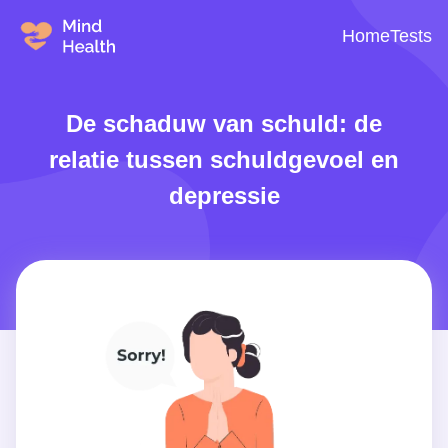
Home
Tests
De schaduw van schuld: de
relatie tussen schuldgevoel en
depressie