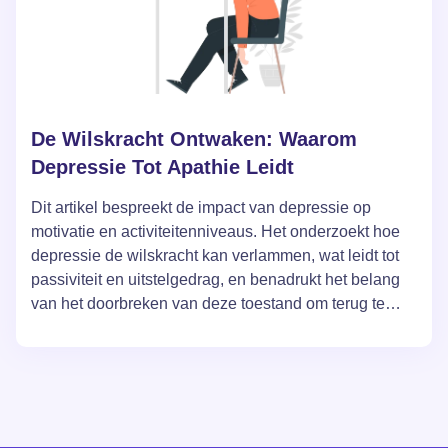
De Wilskracht Ontwaken: Waarom
Depressie Tot Apathie Leidt
Dit artikel bespreekt de impact van depressie op
motivatie en activiteitenniveaus. Het onderzoekt hoe
depressie de wilskracht kan verlammen, wat leidt tot
passiviteit en uitstelgedrag, en benadrukt het belang
van het doorbreken van deze toestand om terug te
keren naar een normaal leven. Het artikel biedt
inzichten en strategieën om depressie te bestrijden,
waaronder het veranderen van denkpatronen, het
overwinnen van een gebrek aan motivatie en het
nemen van actieve stappen om het algehele welzijn te
verbeteren.