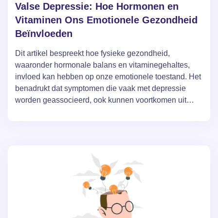
Valse Depressie: Hoe Hormonen en
Vitaminen Ons Emotionele Gezondheid
Beïnvloeden
Dit artikel bespreekt hoe fysieke gezondheid,
waaronder hormonale balans en vitaminegehaltes,
invloed kan hebben op onze emotionele toestand. Het
benadrukt dat symptomen die vaak met depressie
worden geassocieerd, ook kunnen voortkomen uit
fysieke problemen zoals vitaminetekorten of
hormonale disbalans. De auteurs leggen de nadruk op
het belang van een holistische benadering bij de
diagnose en behandeling van psychische
aandoeningen, waarbij zowel psychologische als
fysiologische factoren in overweging worden
genomen.