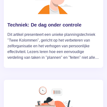
Techniek: De dag onder controle
Dit artikel presenteert een unieke planningstechniek
"Twee Kolommen", gericht op het verbeteren van
zelforganisatie en het verhogen van persoonlijke
effectiviteit. Lezers leren hoe een eenvoudige
verdeling van taken in "plannen" en "feiten" niet alleen
kan helpen bij het bereiken van gestelde doelen, maar
ook bij het begrijpen van hun dagelijkse activiteiten.
Bijzondere aandacht wordt besteed aan de analyse
van wat voltooid is, waardoor men leert zich aan te
passen aan veranderingen en een balans te vinden
tussen wat moet en wat gewenst is.