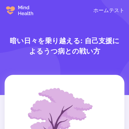
ホーム
テスト
暗い日々を乗り越える: 自己支援に
よるうつ病との戦い方