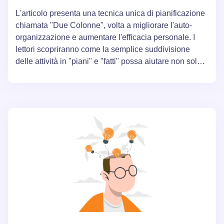
L'articolo presenta una tecnica unica di pianificazione
chiamata "Due Colonne", volta a migliorare l'auto-
organizzazione e aumentare l'efficacia personale. I
lettori scopriranno come la semplice suddivisione
delle attività in "piani" e "fatti" possa aiutare non solo a
raggiungere gli obiettivi prefissati, ma anche a riflettere
sulle proprie azioni quotidiane. Particolare attenzione
è rivolta all'analisi delle attività svolte, che permette di
imparare ad adattarsi ai cambiamenti e a trovare un
equilibrio tra dovere e desiderio.