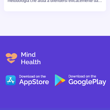
metodologia che aiuta a difendersi efficacemente dalle
autoaccuse e dai pensieri negativi. Descrivendo il
processo di monitoraggio, contestazione e
riformulazione delle convinzioni autocritiche, l'articolo
fornisce consigli pratici e domande per
l'autoriflessione, promuovendo lo sviluppo di un
atteggiamento più sano e di supporto verso se stessi.