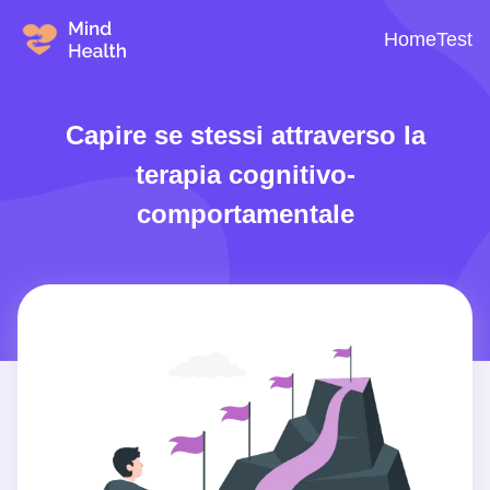
Home
Test
Capire se stessi attraverso la
terapia cognitivo-
comportamentale