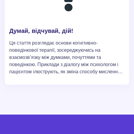
Думай, відчувай, дій!
Ця стаття розглядає основи когнітивно-
поведінкової терапії, зосереджуючись на
взаємозв’язку між думками, почуттями та
поведінкою. Приклади з діалогу між психологом і
пацієнтом ілюструють, як зміна способу мислення
може призвести до позитивних змін у емоційному
стані та поведінці. Стаття також пропонує стратегії
для розриву замкнутого кола негативних думок і
почуттів.