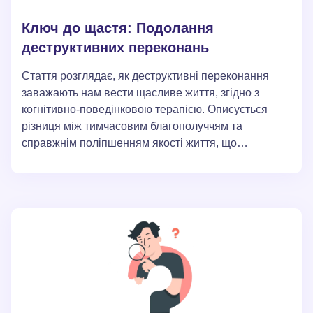
Ключ до щастя: Подолання
деструктивних переконань
Стаття розглядає, як деструктивні переконання
заважають нам вести щасливе життя, згідно з
когнітивно-поведінковою терапією. Описується
різниця між тимчасовим благополуччям та
справжнім поліпшенням якості життя, що
досягається через глибоке розуміння та
переосмислення цих переконань. У тексті також
представлені методи та інструменти, такі як "Шкала
дисфункціональних переконань", для ідентифікації
та корекції цих переконань, що сприяє
довгостроковому емоційному благополуччю.