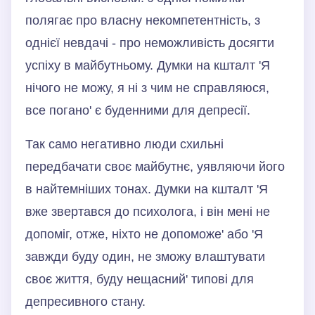
полягає про власну некомпетентність, з
однієї невдачі - про неможливість досягти
успіху в майбутньому. Думки на кшталт 'Я
нічого не можу, я ні з чим не справляюся,
все погано' є буденними для депресії.
Так само негативно люди схильні
передбачати своє майбутнє, уявляючи його
в найтемніших тонах. Думки на кшталт 'Я
вже звертався до психолога, і він мені не
допоміг, отже, ніхто не допоможе' або 'Я
завжди буду один, не зможу влаштувати
своє життя, буду нещасний' типові для
депресивного стану.