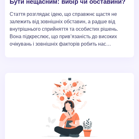
Бути нещасним: вибір чи обставини?
Стаття розглядає ідею, що справжнє щастя не
залежить від зовнішніх обставин, а радше від
внутрішнього сприйняття та особистих рішень.
Вона підкреслює, що прив’язаність до високих
очікувань і зовнішніх факторів робить нас
вразливими до незадоволеності, тоді як прийняття
реальності та практика вдячності сприяють більш
стійкому щастю. Основна ідея полягає в тому, що
усвідомлення відповідальності за власне щастя та
внутрішній стан є ключем до повноціннішого та
задоволеного життя.