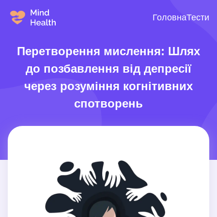
Головна
Тести
Перетворення мислення: Шлях
до позбавлення від депресії
через розуміння когнітивних
спотворень