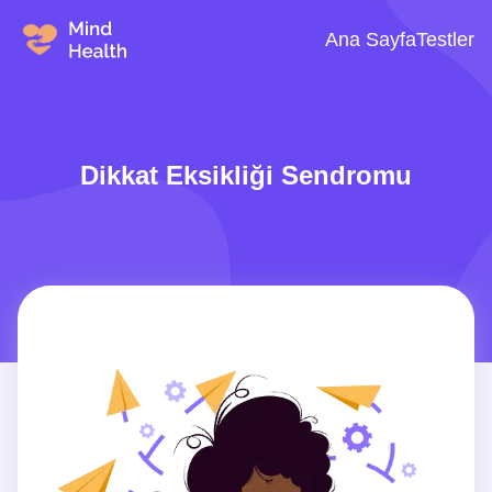
Ana Sayfa
Testler
Dikkat Eksikliği Sendromu