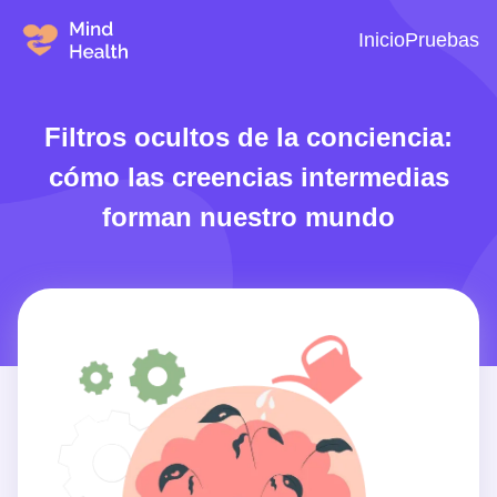
Inicio
Pruebas
Filtros ocultos de la conciencia:
cómo las creencias intermedias
forman nuestro mundo