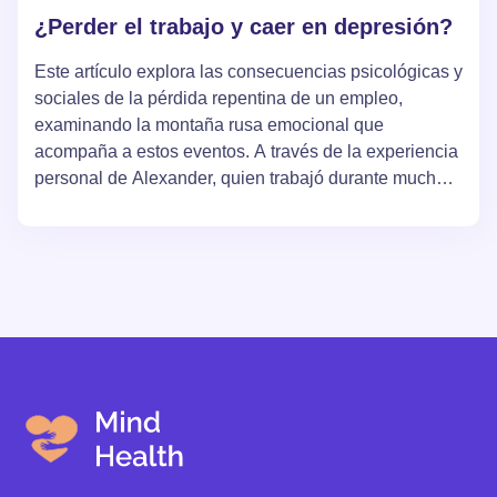
¿Perder el trabajo y caer en depresión?
Este artículo explora las consecuencias psicológicas y
sociales de la pérdida repentina de un empleo,
examinando la montaña rusa emocional que
acompaña a estos eventos. A través de la experiencia
personal de Alexander, quien trabajó durante muchos
años en una empresa exitosa, se relata su lucha
contra la depresión, la baja autoestima y los fracasos
profesionales. El artículo también ofrece formas de
superar las dificultades emocionales, destacando la
importancia del apoyo y del reconocimiento personal
en los momentos difíciles.