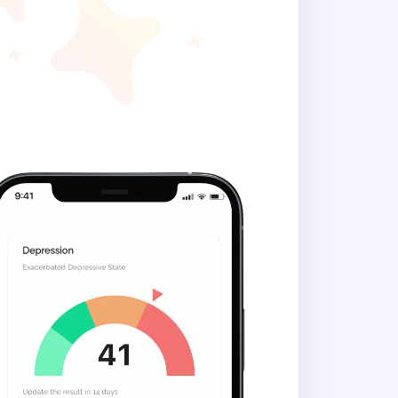
 в вас працює заведений
дну роботу?