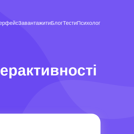
терфейс
Завантажити
Блог
Тести
Психолог
перактивності