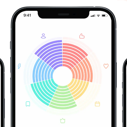
мірну активність і змушеність щось робити, ніби
ки з неуважності, коли виконуєте нудну чи скла