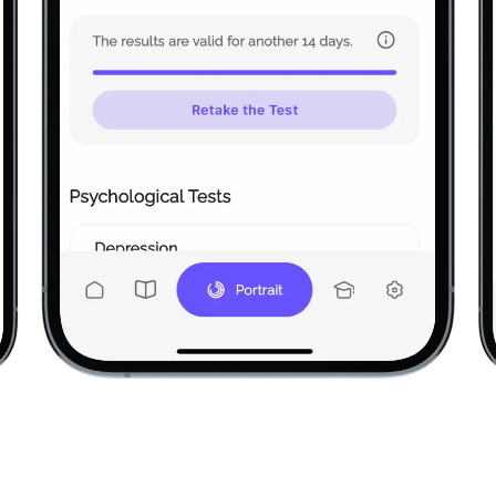
ати увагу при виконанні нудної одноманітної р