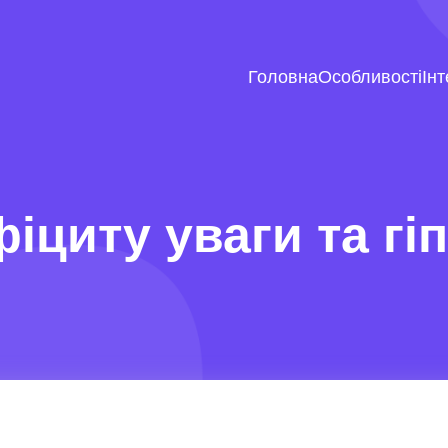
Головна
Особливості
Ін
циту уваги та гі