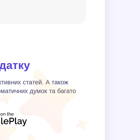
и відкладаєте початок
датку
ктивних статей. А також
оматичних думок та багато
трібно сидіти довгий час?