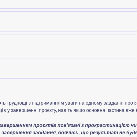
 навести лад при виконанні завдання, що вимаг
блеми з запам'ятовуванням призначених зустріч
ть труднощі з підтриманням уваги на одному завданні протя
ів у завершенні проєкту, навіть якщо основна частина вже 
завершенням проєктів пов'язані з прокрастинацією ч
завершення завдання, боячись, що результат не буде