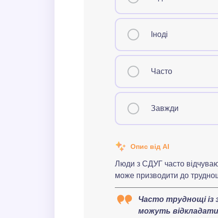
Завжди
Як часто вам буває складно
Іноді
Ніколи
Рідко
Часто
Іноді
Завжди
Часто
Завжди
Опис від AI
Як часто у вас бувають про
Люди з СДУГ часто відчуваю
Ніколи
може призводити до труднощ
Рідко
Часто труднощі із 
Іноді
можуть відкладати 