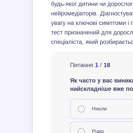
будь-якої дитини чи дорослог
нейромедіаторів. Діагностув
увагу на ключові симптоми і
тест призначений для доросл
спеціаліста, який розбираєтьс
Питання в тесті:
Питання
1
/
18
Як часто у вас виникають т
Як часто у вас вини
вже позаду?
найскладніше вже п
Ніколи
Рідко
Ніколи
Іноді
Часто
Рідко