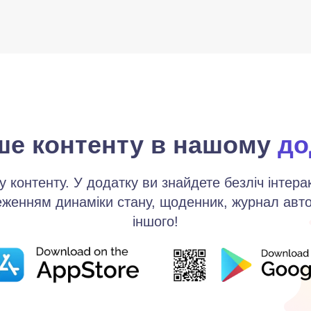
вимагає багато роздумів, як часто ви уникаєте ч
ше контенту в нашому
до
 контенту. У додатку ви знайдете безліч інтера
стеженням динаміки стану, щоденник, журнал авт
іншого!
иняєте зайві рухи руками і ногами, коли вам по