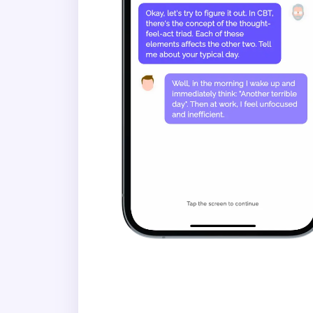
Ніколи
Рідко
Іноді
Часто
Завжди
Як часто вам важко утримув
Ніколи
Рідко
Іноді
Часто
Завжди