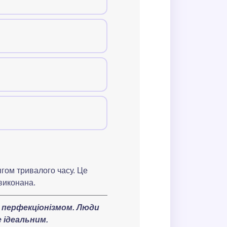
ає організованості?
ей чи зобов'язань?
гом тривалого часу. Це
виконана.
и перфекціонізмом. Люди
 ідеальним.