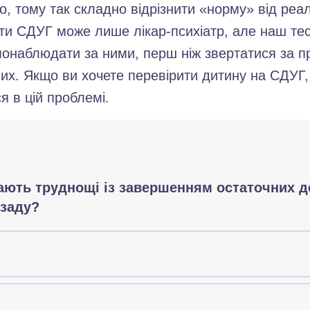
о, тому так складно відрізнити «норму» від реа
ати СДУГ може лише лікар-психіатр, але наш т
 понаблюдати за ними, перш ніж звертатися за
их. Якщо ви хочете перевірити дитину на СДУГ,
я в цій проблемі.
руднощі із завершенням остаточних деталей про
кають труднощі із завершенням остаточних д
озаду?