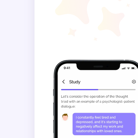
Рідко
Іноді
Часто
Завжди
Як часто ви відчуваєте над
мотор?
Ніколи
Рідко
Іноді
Часто
Завжди
Як часто ви вчиняєте помил