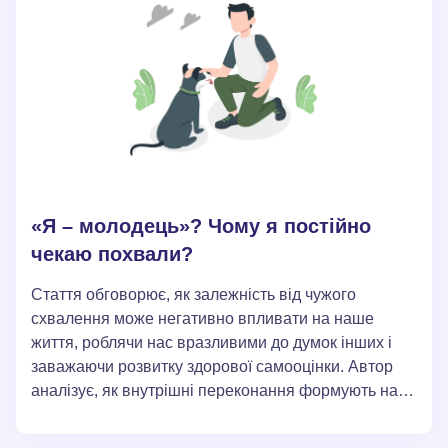
«Я – молодець»? Чому я постійно
чекаю похвали?
Стаття обговорює, як залежність від чужого
схвалення може негативно впливати на наше
життя, роблячи нас вразливими до думок інших і
заважаючи розвитку здорової самооцінки. Автор
аналізує, як внутрішні переконання формують наші
емоції та почуття власної значущості, а також
підкреслює важливість самопідтвердження на