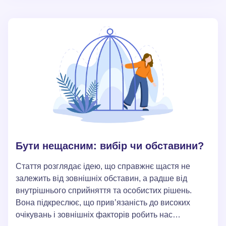
відміну від пошуку схвалення. Наприкінці
пропонуються кроки для переосмислення
залежності від схвалення та розвитку стійкої
самооцінки.
Бути нещасним: вибір чи обставини?
Стаття розглядає ідею, що справжнє щастя не
залежить від зовнішніх обставин, а радше від
внутрішнього сприйняття та особистих рішень.
Вона підкреслює, що прив’язаність до високих
очікувань і зовнішніх факторів робить нас