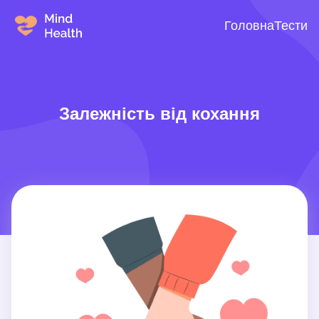
Головна
Тести
Залежність від кохання