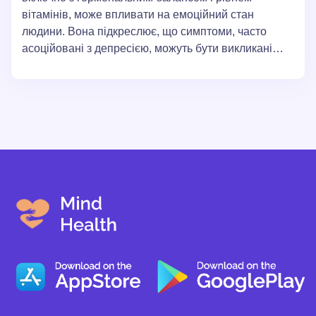
вітамінів, може впливати на емоційний стан
людини. Вона підкреслює, що симптоми, часто
асоційовані з депресією, можуть бути викликані
фізичними проблемами, такими як дефіцит певних
вітамінів або гормональні порушення. Автори
статті наголошують на важливості комплексного
підходу до діагностики та лікування психічних
розладів, враховуючи як психологічні, так і
фізіологічні аспекти.