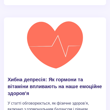
вразливими до незадоволеності, тоді як прийняття
реальності та практика вдячності сприяють більш
стійкому щастю. Основна ідея полягає в тому, що
усвідомлення відповідальності за власне щастя та
внутрішній стан є ключем до повноціннішого та
задоволеного життя.
Хибна депресія: Як гормони та
вітаміни впливають на наше емоційне
здоров'я
У статті обговорюється, як фізичне здоров'я,
включно з гормональним балансом і рівнем