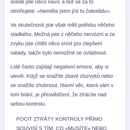
snědli jste něco navíc a teď se za to
obviňujete: «Neměla jsem jíst tu čokoládu».
Ve skutečnosti jste však měli potřebu něčeho
sladkého. Možná jste z něčeho nervózní a ze
zvyku jste chtěli něco sníst pro zlepšení
nálady, takže bylo nemožné se ovládnout.
Lidé často zajídají negativní emoce, aby si
ulevili. Když se snažíte zbavit zlozvyků nebo
se snažíte zhubnout, hlavní věc, která vám v
tom brání, je přesvědčení, že ztrácíte nad
sebou kontrolu.
POCIT ZTRÁTY KONTROLY PŘÍMO
SOUVISÍ S TÍM, CO «MUSÍTE» NEBO