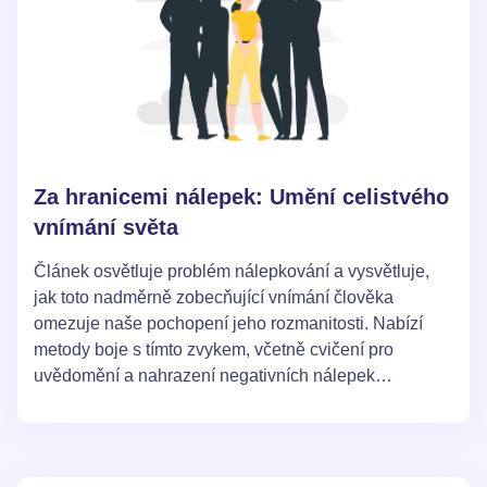
Za hranicemi nálepek: Umění celistvého
vnímání světa
Článek osvětluje problém nálepkování a vysvětluje,
jak toto nadměrně zobecňující vnímání člověka
omezuje naše pochopení jeho rozmanitosti. Nabízí
metody boje s tímto zvykem, včetně cvičení pro
uvědomění a nahrazení negativních nálepek
pozitivními. Cílem článku je naučit čtenáře celistvému
vnímání sebe i druhých, překonávajíc stereotypní
myšlení.