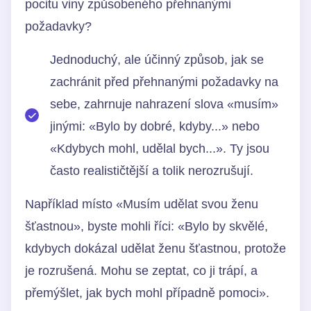
pocitu viny způsobeného přehnanými
požadavky?
Jednoduchý, ale účinný způsob, jak se
zachránit před přehnanými požadavky na
sebe, zahrnuje nahrazení slova «musím»
jinými: «Bylo by dobré, kdyby...» nebo
«Kdybych mohl, udělal bych...». Ty jsou
často realističtější a tolik nerozrušují.
Například místo «Musím udělat svou ženu
šťastnou», byste mohli říci: «Bylo by skvělé,
kdybych dokázal udělat ženu šťastnou, protože
je rozrušená. Mohu se zeptat, co ji trápí, a
přemýšlet, jak bych mohl případně pomoci».