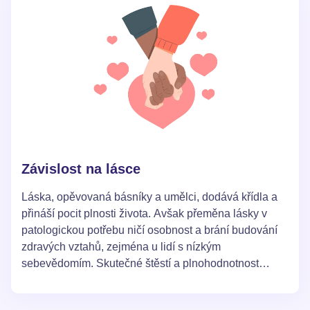
Závislost na lásce
Láska, opěvovaná básníky a umělci, dodává křídla a
přináší pocit plnosti života. Avšak přeměna lásky v
patologickou potřebu ničí osobnost a brání budování
zdravých vztahů, zejména u lidí s nízkým
sebevědomím. Skutečné štěstí a plnohodnotnost
života lze najít tím, že se naučíme regulovat svou
náladu a užívat si potěšení, která nezávisí na