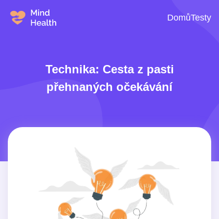
Domů
Testy
Technika: Cesta z pasti
přehnaných očekávání