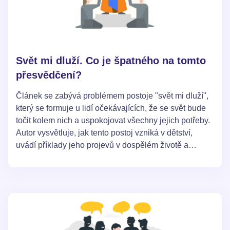
Svět mi dluží. Co je špatného na tomto
přesvědčení?
Článek se zabývá problémem postoje "svět mi dluží",
který se formuje u lidí očekávajících, že se svět bude
točit kolem nich a uspokojovat všechny jejich potřeby.
Autor vysvětluje, jak tento postoj vzniká v dětství,
uvádí příklady jeho projevů v dospělém životě a
popisuje negativní důsledky takového myšlení, včetně
zklamání, napětí ve vztazích a ztráty nezávislosti. V
závěru je nabízena myšlenka, že je důležité přijímat
svět takový, jaký je, a chápat, že v něm je místo nejen
pro nás, ale i pro ostatní lidi.